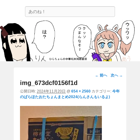
ひらちょんの中華端末隔離倉庫
検
ほたがページ上部にある検索バーを消してくれたサイトです。
索
画
← 前へ
次へ →
像
img_673dcf0156f1d
ナ
公開日時:
2024年11月20日
@
654 × 2560
カテゴリー:
今年
ビ
のぱらほたおたちょんまとめ2024(らんさんもいるよ)
ゲ
ー
シ
ョ
ン