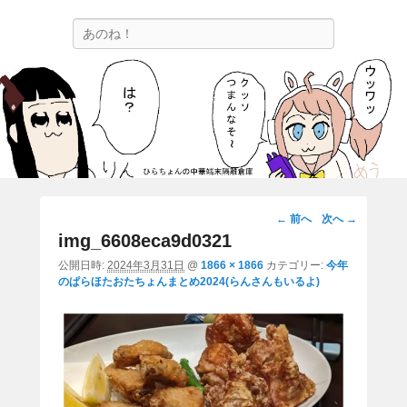
ひらちょんの中華端末隔離倉庫
検
ほたがページ上部にある検索バーを消してくれたサイトです。
索
画
← 前へ
次へ →
像
img_6608eca9d0321
ナ
公開日時:
2024年3月31日
@
1866 × 1866
カテゴリー:
今年
ビ
のぱらほたおたちょんまとめ2024(らんさんもいるよ)
ゲ
ー
シ
ョ
ン