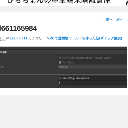
画
← 前へ
次へ →
像
661165984
ナ
8日
@
1213 × 311
カテゴリー:
VRCで遊園地ワールドを作った話(ギミック解説)
ビ
ゲ
ー
シ
ョ
ン