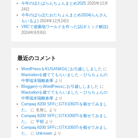
今年のほたぱらんちょんまとめ2025
2025年12月
24日
今年のぱらほたおたちょんまとめ2024(らんさん
もいるよ)
2024年12月24日
VRCで遊園地ワールドを作った話(ギミック解説)
2024年9月8日
最近のコメント
WordPressをKUSANAGIにお引越ししました
に
Mastodonを建ててもらいました – ひらちょんの
中華端末隔離倉庫
より
BloggerからWordPressにお引越ししました
に
Mastodonを建ててもらいました – ひらちょんの
中華端末隔離倉庫
より
Compaq 8200 SFFにGTX1050Tiを載せてみまし
た。
に
名無し
より
Compaq 8200 SFFにGTX1050Tiを載せてみまし
た。
に
平朝
より
Compaq 8200 SFFにGTX1050Tiを載せてみまし
た。
に
Unknown
より