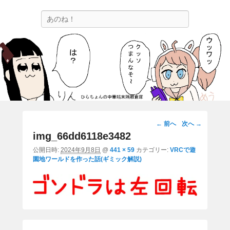
ひらちょんの中華端末隔離倉庫
検
ほたがページ上部にある検索バーを消してくれたサイトです。
索
画
← 前へ
次へ →
像
img_66dd6118e3482
ナ
公開日時:
2024年9月8日
@
441 × 59
カテゴリー:
VRCで遊
ビ
園地ワールドを作った話(ギミック解説)
ゲ
ー
シ
ョ
ン