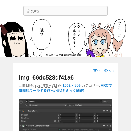
ひらちょんの中華端末隔離倉庫
検
ほたがページ上部にある検索バーを消してくれたサイトです。
索
画
← 前へ
次へ →
像
img_66dc528df41a6
ナ
公開日時:
2024年9月7日
@
1032 × 858
カテゴリー:
VRCで
ビ
遊園地ワールドを作った話(ギミック解説)
ゲ
ー
シ
ョ
ン