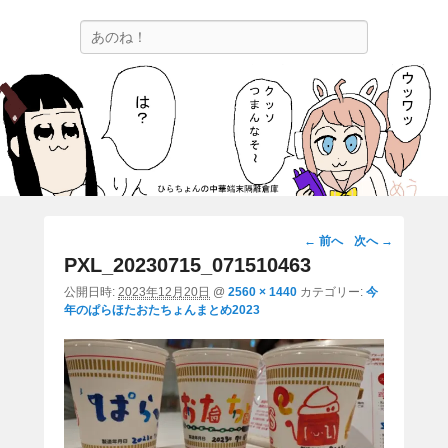
ひらちょんの中華端末隔離倉庫
検
ほたがページ上部にある検索バーを消してくれたサイトです。
索
画
← 前へ
次へ →
像
PXL_20230715_071510463
ナ
公開日時:
2023年12月20日
@
2560 × 1440
カテゴリー:
今
ビ
年のぱらほたおたちょんまとめ2023
ゲ
ー
シ
ョ
ン