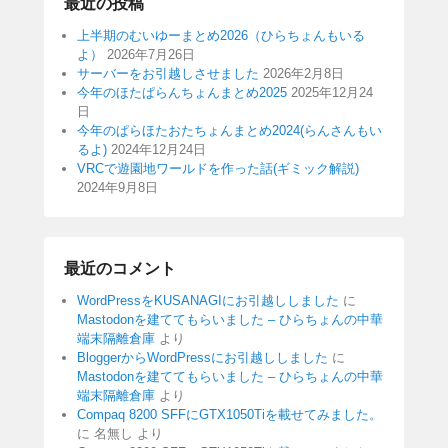
最近の投稿
上半期のむいゆーまとめ2026（ひらちょんもいる
よ）
2026年7月26日
サーバーをお引越しさせました
2026年2月8日
今年のほたぱらんちょんまとめ2025
2025年12月24
日
今年のぱらほたおたちょんまとめ2024(らんさんもい
るよ)
2024年12月24日
VRCで遊園地ワールドを作った話(ギミック解説)
2024年9月8日
最近のコメント
WordPressをKUSANAGIにお引越ししました
に
Mastodonを建ててもらいました – ひらちょんの中華
端末隔離倉庫
より
BloggerからWordPressにお引越ししました
に
Mastodonを建ててもらいました – ひらちょんの中華
端末隔離倉庫
より
Compaq 8200 SFFにGTX1050Tiを載せてみました。
に
名無し
より