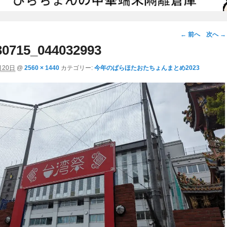
画
← 前へ
次へ →
像
0715_044032993
ナ
月20日
@
2560 × 1440
カテゴリー:
今年のぱらほたおたちょんまとめ2023
ビ
ゲ
ー
シ
ョ
ン