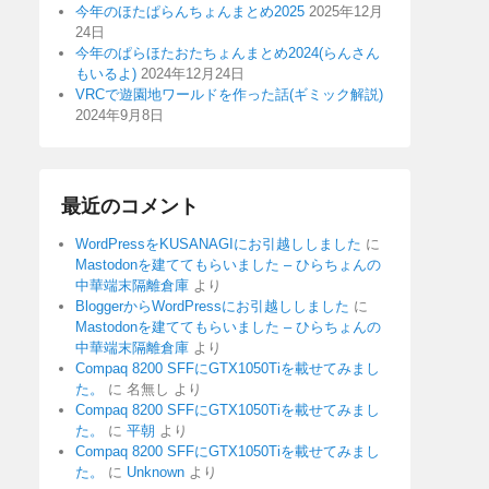
今年のほたぱらんちょんまとめ2025
2025年12月
24日
今年のぱらほたおたちょんまとめ2024(らんさん
もいるよ)
2024年12月24日
VRCで遊園地ワールドを作った話(ギミック解説)
2024年9月8日
最近のコメント
WordPressをKUSANAGIにお引越ししました
に
Mastodonを建ててもらいました – ひらちょんの
中華端末隔離倉庫
より
BloggerからWordPressにお引越ししました
に
Mastodonを建ててもらいました – ひらちょんの
中華端末隔離倉庫
より
Compaq 8200 SFFにGTX1050Tiを載せてみまし
た。
に
名無し
より
Compaq 8200 SFFにGTX1050Tiを載せてみまし
た。
に
平朝
より
Compaq 8200 SFFにGTX1050Tiを載せてみまし
た。
に
Unknown
より