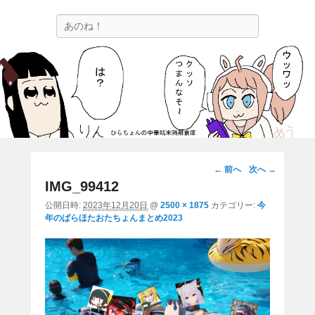
ひらちょんの中華端末隔離倉庫
検
ほたがページ上部にある検索バーを消してくれたサイトです。
索
画
← 前へ
次へ →
像
IMG_99412
ナ
公開日時:
2023年12月20日
@
2500 × 1875
カテゴリー:
今
ビ
年のぱらほたおたちょんまとめ2023
ゲ
ー
シ
ョ
ン