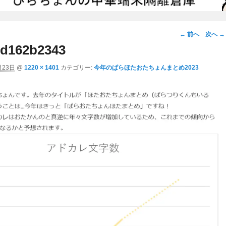
画
← 前へ
次へ →
像
d162b2343
ナ
月23日
@
1220 × 1401
カテゴリー:
今年のぱらほたおたちょんまとめ2023
ビ
ゲ
ー
シ
ョ
ン