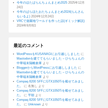
今年のほたぱらんちょんまとめ2025
2025年12月
24日
今年のぱらほたおたちょんまとめ2024(らんさん
もいるよ)
2024年12月24日
VRCで遊園地ワールドを作った話(ギミック解説)
2024年9月8日
最近のコメント
WordPressをKUSANAGIにお引越ししました
に
Mastodonを建ててもらいました – ひらちょんの
中華端末隔離倉庫
より
BloggerからWordPressにお引越ししました
に
Mastodonを建ててもらいました – ひらちょんの
中華端末隔離倉庫
より
Compaq 8200 SFFにGTX1050Tiを載せてみまし
た。
に
名無し
より
Compaq 8200 SFFにGTX1050Tiを載せてみまし
た。
に
平朝
より
Compaq 8200 SFFにGTX1050Tiを載せてみまし
た。
に
Unknown
より