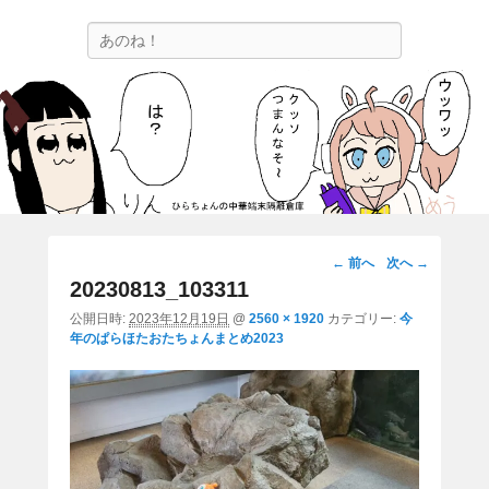
ひらちょんの中華端末隔離倉庫
検
ほたがページ上部にある検索バーを消してくれたサイトです。
索
画
← 前へ
次へ →
像
20230813_103311
ナ
公開日時:
2023年12月19日
@
2560 × 1920
カテゴリー:
今
ビ
年のぱらほたおたちょんまとめ2023
ゲ
ー
シ
ョ
ン