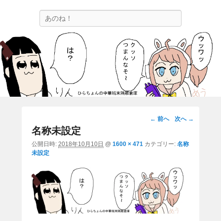
ひらちょんの中華端末隔離倉庫
検
ほたがページ上部にある検索バーを消してくれたサイトです。
索
画
← 前へ
次へ →
像
名称未設定
ナ
公開日時:
2018年10月10日
@
1600 × 471
カテゴリー:
名称
ビ
未設定
ゲ
ー
シ
ョ
ン